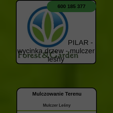
600 185 377
PILAR -
wycinka drzew - mulczer
leśny
Mulczowanie Terenu
Mulczer Leśny