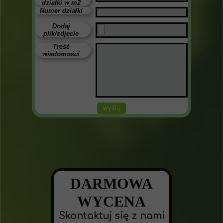
działki w m2
Numer działki
Dodaj
plik/zdjęcie
Treść
wiadomości
wyślij
DARMOWA
WYCENA
Skontaktuj się z nami