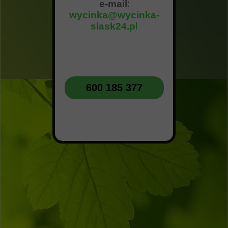
e-mail
:
wycinka@wycinka-
slask24.p
l
600 185 377