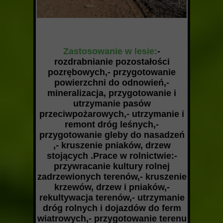
Zastosowanie w lesie:
-
rozdrabnianie pozostałości
pozrębowych,- przygotowanie
powierzchni do odnowień,-
mineralizacja, przygotowanie i
utrzymanie pasów
przeciwpożarowych,- utrzymanie i
remont dróg leśnych,-
przygotowanie gleby do nasadzeń
,- kruszenie pniaków, drzew
stojących .Prace w rolnictwie:-
przywracanie kultury rolnej
zadrzewionych terenów,- kruszenie
krzewów, drzew i pniaków,-
rekultywacja terenów,- utrzymanie
dróg rolnych i dojazdów do ferm
wiatrowych,- przygotowanie terenu