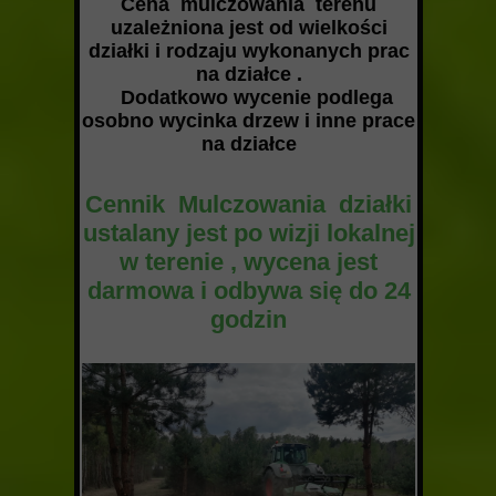
Cena mulczowania terenu
uzależniona jest od wielkości
działki i rodzaju wykonanych prac
na działce
.
Dodatkowo wycenie podlega
osobno wycinka drzew i inne prace
na działce
Cennik Mulczowania działki
ustalany jest po wizji lokalnej
w terenie , wycena jest
darmowa i odbywa się do 24
godzin