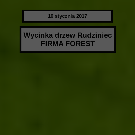
10 stycznia 2017
Wycinka drzew Rudziniec
FIRMA FOREST