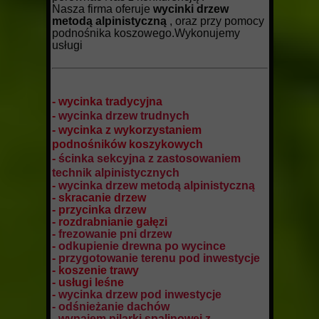
Nasza firma oferuje
wycinki drzew
metodą alpinistyczną
, oraz przy pomocy
podnośnika koszowego.Wykonujemy
usługi
- wycinka tradycyjna
-
wycinka drzew trudnych
- wycinka z wykorzystaniem
podnośników koszykowych
-
ścinka sekcyjna z zastosowaniem
technik alpinistycznych
-
wycinka drzew metodą alpinistyczną
- skracanie drzew
- przycinka drzew
- rozdrabnianie gałęzi
-
frezowanie pni drzew
-
odkupienie drewna po wycince
-
przygotowanie terenu pod inwestycje
- koszenie trawy
- usługi leśne
-
wycinka drzew pod inwestycje
- odśnieżanie dachów
- wynajem pilarki spalinowej z