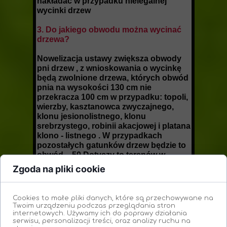
nakładać w przypadku nielegalnej
wycinki drzew
3. Do jakiego obwodu można wycinać
drzewa?
Nowelizacja ustawy zwiększa obwody
pni drzew , z wnioskowania o wycinkę
będą zwolnione drzewa, których obwód
pnia na wysokości 130 cm nie
przekracza 100 cm w przypadku: topoli,
wierzby, kasztanowca zwyczajnego,
klonu jesionolistnego, klonu
srebrzystego, robinii akacjowej i platana
klono - listnego . W przypadkach
pozostałych gatunków drzew będzie to
obwód – 50 Dotyczy to terenów w
których osoba prywatna nie jest
Zgoda na pliki cookie
właścicielem działki a jedynie
właścicielem wieczystym
Cookies to małe pliki danych, które są przechowywane na
Twoim urządzeniu podczas przeglądania stron
internetowych. Używamy ich do poprawy działania
serwisu, personalizacji treści, oraz analizy ruchu na