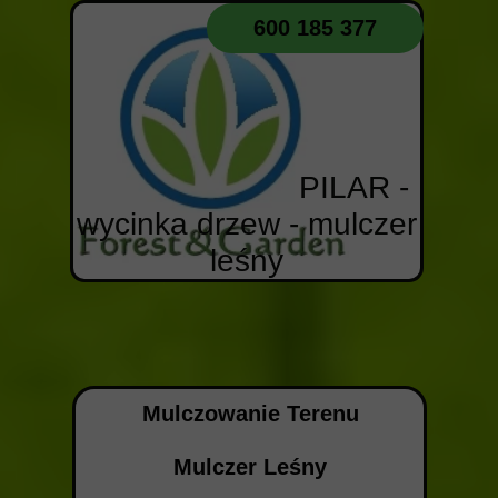
600 185 377
PILAR -
wycinka drzew - mulczer
leśny
Mulczowanie Terenu
Mulczer Leśny