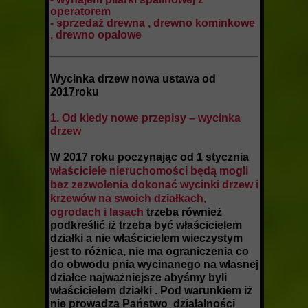
operatorem
- sprzedaż drewna , drewno kominkowe
, drewno opałowe
Wycinka drzew nowa ustawa od
2017roku
1. Od kiedy nowe przepisy – wycinka
drzew
W 2017 roku poczynając od 1 stycznia
właściciele nieruchomości będą mogli
bez zezwolenia dokonać wycinki drzew i
krzewów na swoich działkach,
ogrodach i lasach
trzeba również
podkreślić iż trzeba być właścicielem
działki a nie właścicielem wieczystym
jest to różnica, nie ma ograniczenia co
do obwodu pnia wycinanego na własnej
działce najważniejsze abyśmy byli
właścicielem działki . Pod warunkiem iż
nie prowadzą Państwo działalności