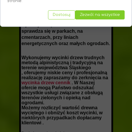
stronie.
Technika alpinistyczna
pozwala na
wycinkę drzew w miejscach o
Dostosuj
Zezwól na wszystkie
utrudnionym dostępie, gdzie nie można
wykorzystać podnośników. Doskonale
sprawdza się w parkach, na
cmentarzach, przy liniach
energetycznych oraz małych ogrodach.
Wykonujemy wycinki drzew trudnych
metodą alpinistyczną i tradycyjną na
terenie województwa Śląskiego
, oferujemy niskie ceny i profesjonalną
realizację zapraszamy do zerknięcia na
wycinka drzew cennik
. W Naszej
ofercie mogą Państwo odszukać
wszystkie usługi związane z obsługą
terenów zielonych i opieką nad
ogrodami.
Możemy rozliczyć wartość drewna
wyciętego i obniżyć koszt wycinki, w
niektórych przypadkach dopłacamy
klientowi .