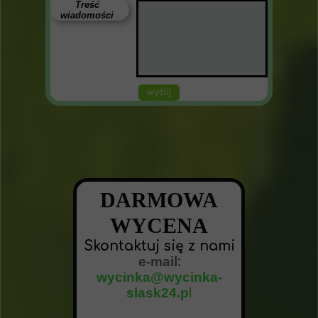
Treść
wiadomości
wyślij
DARMOWA
WYCENA
Skontaktuj się z nami
e-mail
:
wycinka@wycinka-
slask24.p
l