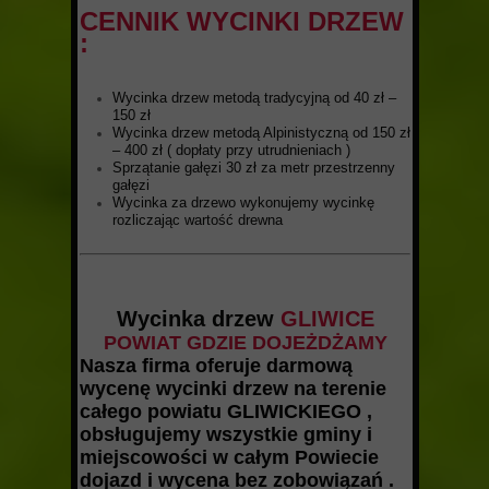
CENNIK WYCINKI DRZEW
:
Wycinka drzew metodą tradycyjną od 40 zł –
150 zł
Wycinka drzew metodą Alpinistyczną od 150 zł
– 400 zł ( dopłaty przy utrudnieniach )
Sprzątanie gałęzi 30 zł za metr przestrzenny
gałęzi
Wycinka za drzewo wykonujemy wycinkę
rozliczając wartość drewna
Wycinka drzew
GLIWICE
POWIAT GDZIE DOJEŻDŻAMY
Nasza firma oferuje darmową
wycenę wycinki drzew na terenie
całego powiatu GLIWICKIEGO ,
obsługujemy wszystkie gminy i
miejscowości w całym Powiecie
dojazd i wycena bez zobowiązań .