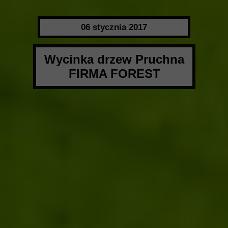
06 stycznia 2017
Wycinka drzew Pruchna
FIRMA FOREST