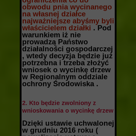
obwodu pnia wycinanego
na własnej działce
najważniejsze abyśmy byli
właścicielem działki
. Pod
warunkiem iż nie
prowadzą Państwo
działalności gospodarczej
, wtedy decyzja będzie już
potrzebna i trzeba złożyć
wniosek o wycinkę drzew
w Regionalnym oddziale
ochrony Środowiska .
2. Kto będzie zwolniony z
wnioskowania o wycinkę drzew
Dzięki ustawie uchwalonej
w grudniu 2016 roku (