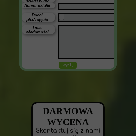
działki w m2
Numer działki
Dodaj
plik/zdjęcie
Treść
wiadomości
wyślij
DARMOWA
WYCENA
Skontaktuj się z nami