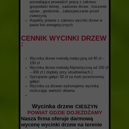
pozwalające prowadzić pracę z zakresu
gospodarki leśnej , sadzenie drzew , koszenie
upraw , grodzenie , zabezpieczanie przed
zwierzyną
Aspekty prawne z zakresu wycinki drzew w
pasie linii energetycznych
CENNIK WYCINKI DRZEW
:
Wycinka drzew metodą tradycyjną od 40 zł –
150 zł
Wycinka drzew metodą Alpinistyczną od 150 zł
– 400 zł ( dopłaty przy utrudnieniach )
Sprzątanie gałęzi 30 zł za metr przestrzenny
gałęzi
Wycinka za drzewo wykonujemy wycinkę
rozliczając wartość drewna
Wycinka drzew
CIESZYN
POWIAT GDZIE DOJEŻDŻAMY
Nasza firma oferuje darmową
wycenę wycinki drzew na terenie