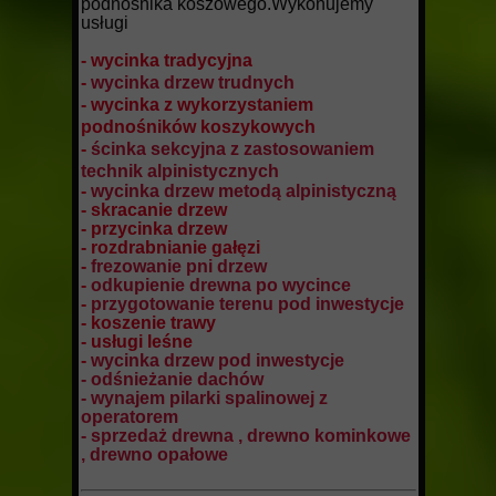
podnośnika koszowego.Wykonujemy
usługi
- wycinka tradycyjna
-
wycinka drzew trudnych
- wycinka z wykorzystaniem
podnośników koszykowych
-
ścinka sekcyjna z zastosowaniem
technik alpinistycznych
-
wycinka drzew metodą alpinistyczną
- skracanie drzew
- przycinka drzew
- rozdrabnianie gałęzi
-
frezowanie pni drzew
-
odkupienie drewna po wycince
-
przygotowanie terenu pod inwestycje
- koszenie trawy
- usługi leśne
-
wycinka drzew pod inwestycje
- odśnieżanie dachów
- wynajem pilarki spalinowej z
operatorem
- sprzedaż drewna , drewno kominkowe
, drewno opałowe