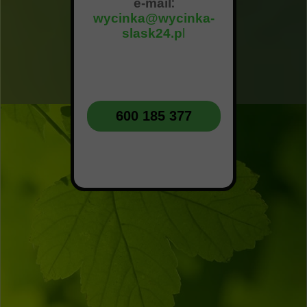
e-mail
:
wycinka@wycinka-
slask24.p
l
600 185 377