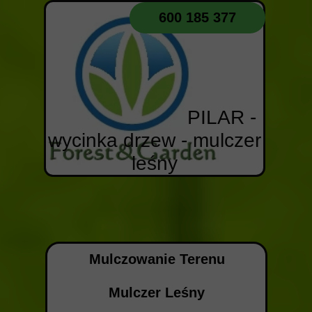
600 185 377
PILAR -
wycinka drzew - mulczer
leśny
Mulczowanie Terenu
Mulczer Leśny