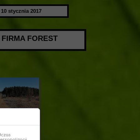
10 stycznia 2017
i FIRMA FOREST
dczas
ersonalizacji