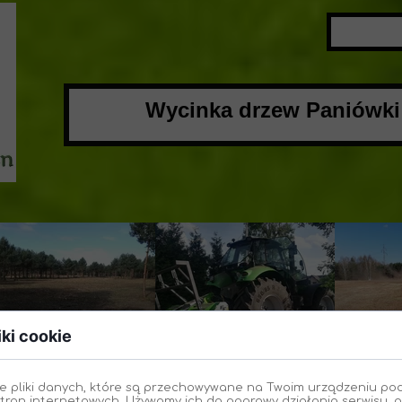
Wycinka drzew Paniówk
iki cookie
e pliki danych, które są przechowywane na Twoim urządzeniu po
tron internetowych. Używamy ich do poprawy działania serwisu, p