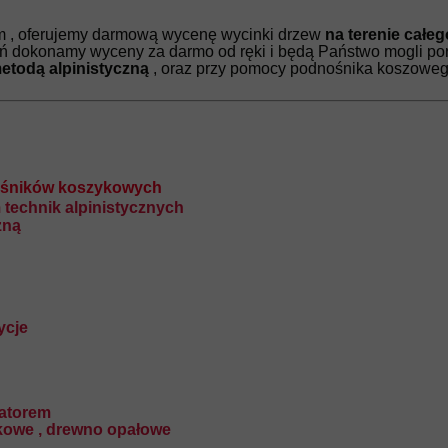
m , oferujemy darmową wycenę wycinki drzew
na terenie całe
ń dokonamy wyceny za darmo od ręki i będą Państwo mogli po
etodą alpinistyczną
, oraz przy pomocy podnośnika koszowe
nośników koszykowych
 technik alpinistycznych
zną
ycje
ratorem
kowe , drewno opałowe