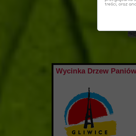
treści, oraz an
Wycinka Drzew Paniów