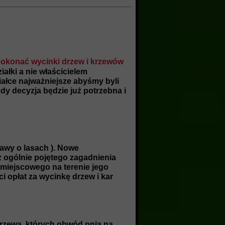
dokonać wycinki drzew i krzewów
iałki a nie właścicielem
iałce najważniejsze abyśmy byli
dy decyzja będzie już potrzebna i
tawy o lasach ). Nowe
cz ogólnie pojętego zagadnienia
miejscowego na terenie jego
i opłat za wycinkę drzew i kar
rzewa, których obwód pnia na