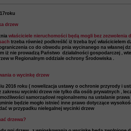
017roku
ka drzew
znia
właściciele nieruchomości będą mogli bez zezwolenia 
asach
trzeba również podkreślić iż trzeba być właścicielem dz
a ograniczenia co do obwodu pnia wycinanego na własnej dz
em iż nie prowadzą Państwo działalności gospodarczej , wte
drzew w Regionalnym oddziale ochrony Środowiska .
wania o wycinkę drzew
u 2016 roku ( nowelizacja ustawy o ochronie przyrody i us
z zakresu wycinki drzew nie tylko dla osób prywatnych , le
 możliwości samorządowi regionalnemu na ustalanie prawa 
 gminie będzie mogło istnieć inne prawo dotyczące wysokośc
dać w przypadku nielegalnej wycinki drzew
nać drzewa?
dy pni drzew , z wnioskowania o wycinkę będą zwolnione d