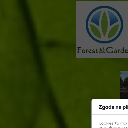
Zgoda na pl
Cookies to mał
przeglądania s