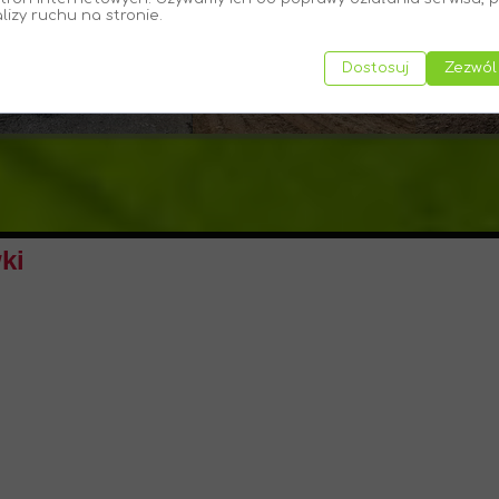
alizy ruchu na stronie.
Dostosuj
Zezwól
ki