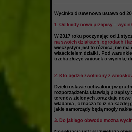
Wycinka drzew nowa ustawa od 2
1. Od kiedy nowe przepisy – wycin
W 2017 roku poczynając od 1 styc
na swoich działkach, ogrodach i l
wieczystym jest to różnica, nie m
właścicielem działki . Pod warunki
trzeba złożyć wniosek o wycinkę 
2. Kto będzie zwolniony z wniosko
Dzięki ustawie uchwalonej w grudni
rozporządzenia ułatwiają przepisy 
terenów zielonych ,oraz daje nowe
władania , oznacza to iż na każdej
jakie samorządy będą mogły nakła
3. Do jakiego obwodu można wyci
Nowelizacja ustawy zwiększa obwo