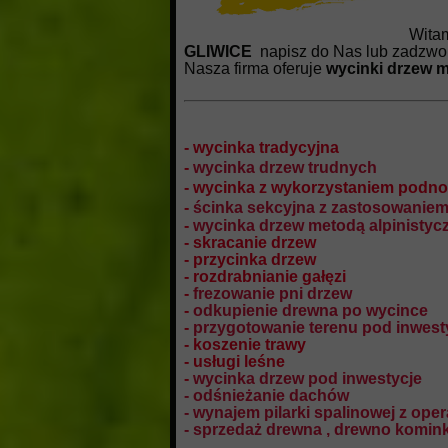
Wita
GLIWICE
napisz do Nas lub zadzwo
Nasza firma oferuje
wycinki drzew m
- wycinka tradycyjna
-
wycinka drzew trudnych
- wycinka z wykorzystaniem pod
-
ścinka sekcyjna z zastosowaniem
-
wycinka drzew metodą alpinistyc
- skracanie drzew
- przycinka drzew
- rozdrabnianie gałęzi
-
frezowanie pni drzew
-
odkupienie drewna po wycince
-
przygotowanie terenu pod inwest
- koszenie trawy
- usługi leśne
-
wycinka drzew pod inwestycje
- odśnieżanie dachów
- wynajem pilarki spalinowej z ope
- sprzedaż drewna , drewno komin