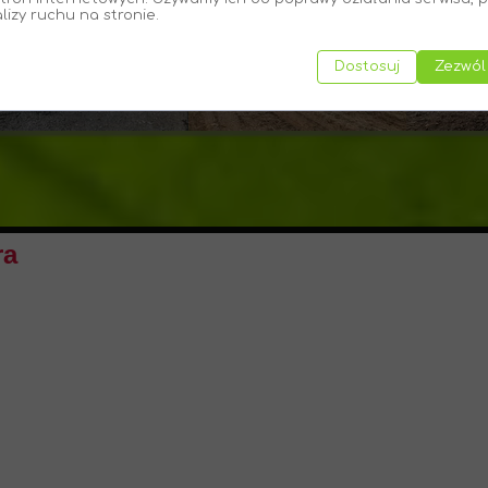
alizy ruchu na stronie.
Dostosuj
Zezwól
ra