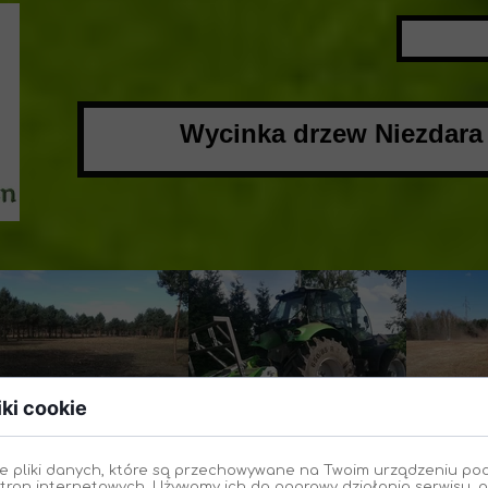
Wycinka drzew Niezdar
iki cookie
e pliki danych, które są przechowywane na Twoim urządzeniu po
tron internetowych. Używamy ich do poprawy działania serwisu, p