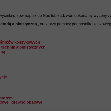
wycinki drzew napisz do Nas lub zadzwoń dokonamy wyceny za
etodą alpinistyczną
, oraz przy pomocy podnośnika koszowe
nośników koszykowych
 technik alpinistycznych
zną
ycje
ratorem
kowe , drewno opałowe