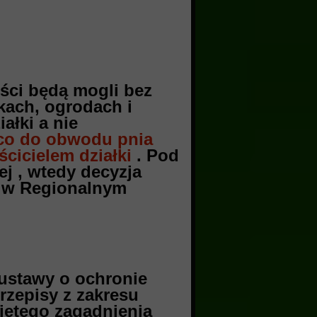
ści będą mogli bez
kach, ogrodach i
ałki a nie
 co do obwodu pnia
cicielem działki
. Pod
j , wtedy decyzja
w w Regionalnym
 ustawy o ochronie
rzepisy z zakresu
ojętego zagadnienia