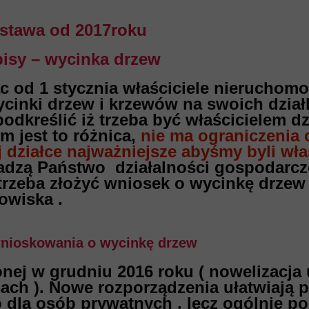
stawa od 2017roku
pisy – wycinka drzew
c od 1 stycznia właściciele nieruchomo
cinki drzew i krzewów na swoich dział
odkreślić iż trzeba być właścicielem dzi
m jest to różnica,
nie ma ograniczenia
działce najważniejsze abyśmy byli właś
adzą Państwo działalności gospodarcze
i trzeba złożyć wniosek o wycinkę drze
owiska .
 wnioskowania o wycinkę drzew
nej w grudniu 2016 roku ( nowelizacja
sach ). Nowe rozporządzenia ułatwiają p
o dla osób prywatnych , lecz ogólnie p