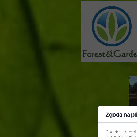
Zgoda na pl
Cookies to mał
przeglądania s