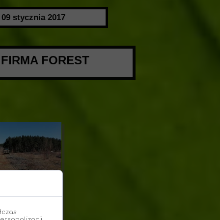
09 stycznia 2017
a FIRMA FOREST
dczas
ersonalizacji