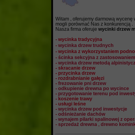
Witam , oferujemy darmową wycenę 
mogli porównać Nas z konkurencją .
Nasza firma oferuje
wycinki drzew m
- wycinka tradycyjna
-
wycinka drzew trudnych
- wycinka z wykorzystaniem pod
-
ścinka sekcyjna z zastosowaniem
-
wycinka drzew metodą alpinistyc
- skracanie drzew
- przycinka drzew
- rozdrabnianie gałęzi
-
frezowanie pni drzew
-
odkupienie drewna po wycince
-
przygotowanie terenu pod inwest
- koszenie trawy
- usługi leśne
-
wycinka drzew pod inwestycje
- odśnieżanie dachów
- wynajem pilarki spalinowej z ope
- sprzedaż drewna , drewno komin