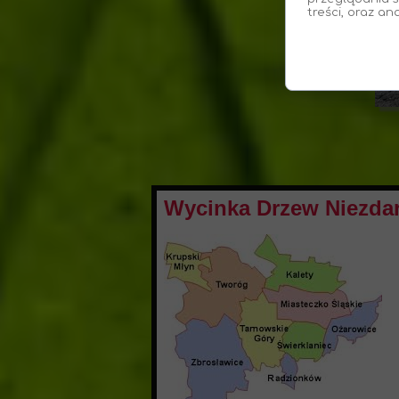
treści, oraz an
Wycinka Drzew Niezda