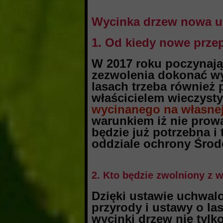
Wycinka drzew nowa u
1. Od kiedy nowe prze
W 2017 roku poczynają
zezwolenia dokonać wy
lasach trzeba również p
właścicielem wieczysty
wycinanego na własnej 
warunkiem iż nie prow
będzie już potrzebna 
oddziale ochrony Środ
2. Kto będzie zwolniony z
Dzięki ustawie uchwalo
przyrody i ustawy o la
wycinki drzew nie tylk