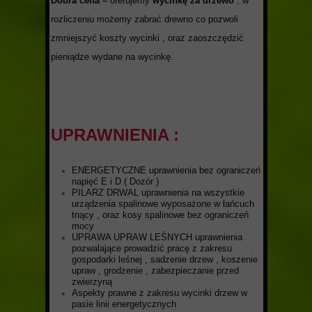
Dobra cena –
oferujemy
wycinkę za drzewo
, w
rozliczeniu możemy zabrać drewno co pozwoli
zmniejszyć koszty wycinki , oraz zaoszczędzić
pieniądze wydane na wycinkę.
UPRAWNIENIA :
ENERGETYCZNE uprawnienia bez ograniczeń
napięć E i D ( Dozór )
PILARZ DRWAL uprawnienia na wszystkie
urządzenia spalinowe wyposażone w łańcuch
tnący , oraz kosy spalinowe bez ograniczeń
mocy
UPRAWA UPRAW LEŚNYCH uprawnienia
pozwalające prowadzić pracę z zakresu
gospodarki leśnej , sadzenie drzew , koszenie
upraw , grodzenie , zabezpieczanie przed
zwierzyną
Aspekty prawne z zakresu wycinki drzew w
pasie linii energetycznych