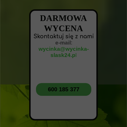
DARMOWA
WYCENA
Skontaktuj się z nami
e-mail
:
wycinka@wycinka-
slask24.p
l
600 185 377