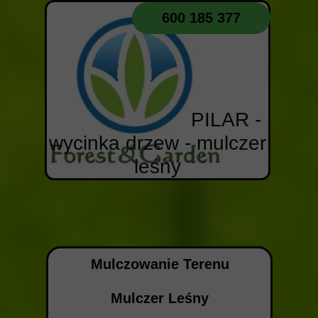
600 185 377
PILAR -
wycinka drzew - mulczer
leśny
Mulczowanie Terenu
Mulczer Leśny