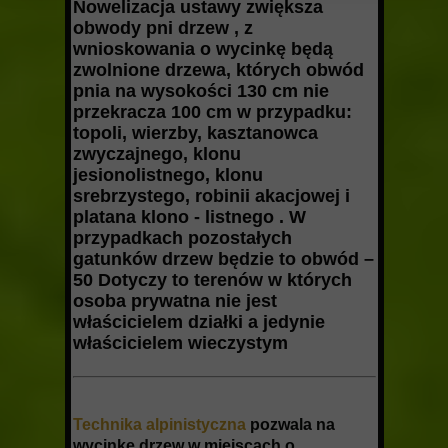
Nowelizacja ustawy zwiększa
obwody pni drzew , z
wnioskowania o wycinkę będą
zwolnione drzewa, których obwód
pnia na wysokości 130 cm nie
przekracza 100 cm w przypadku:
topoli, wierzby, kasztanowca
zwyczajnego, klonu
jesionolistnego, klonu
srebrzystego, robinii akacjowej i
platana klono - listnego . W
przypadkach pozostałych
gatunków drzew będzie to obwód –
50 Dotyczy to terenów w których
osoba prywatna nie jest
właścicielem działki a jedynie
właścicielem wieczystym
Technika alpinistyczna
pozwala na
wycinkę drzew w miejscach o