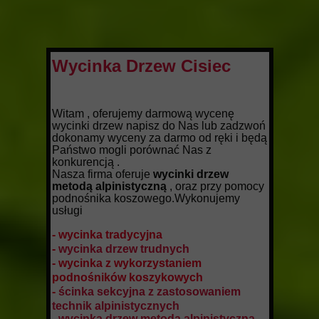
Wycinka Drzew Cisiec
Witam , oferujemy darmową wycenę
wycinki drzew napisz do Nas lub zadzwoń
dokonamy wyceny za darmo od ręki i będą
Państwo mogli porównać Nas z
konkurencją .
Nasza firma oferuje
wycinki drzew
metodą alpinistyczną
, oraz przy pomocy
podnośnika koszowego.Wykonujemy
usługi
- wycinka tradycyjna
-
wycinka drzew trudnych
- wycinka z wykorzystaniem
podnośników koszykowych
-
ścinka sekcyjna z zastosowaniem
technik alpinistycznych
-
wycinka drzew metodą alpinistyczną