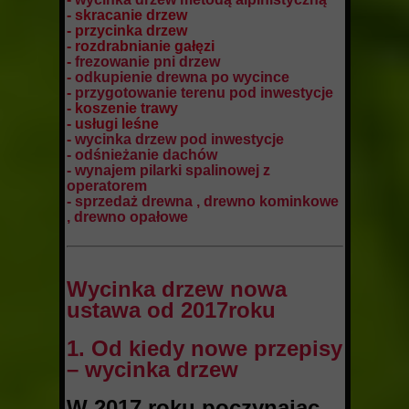
- skracanie drzew
- przycinka drzew
- rozdrabnianie gałęzi
-
frezowanie pni drzew
-
odkupienie drewna po wycince
-
przygotowanie terenu pod inwestycje
- koszenie trawy
- usługi leśne
-
wycinka drzew pod inwestycje
- odśnieżanie dachów
- wynajem pilarki spalinowej z
operatorem
- sprzedaż drewna , drewno kominkowe
, drewno opałowe
Wycinka drzew nowa
ustawa od 2017roku
1. Od kiedy nowe przepisy
– wycinka drzew
W 2017 roku poczynając