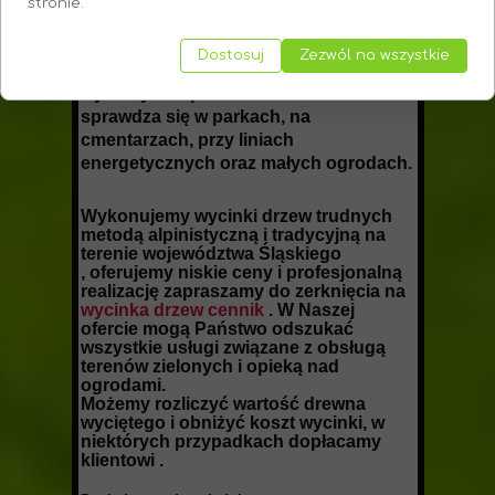
stronie.
Technika alpinistyczna
pozwala na
wycinkę drzew w miejscach o
Dostosuj
Zezwól na wszystkie
utrudnionym dostępie, gdzie nie można
wykorzystać podnośników. Doskonale
sprawdza się w parkach, na
cmentarzach, przy liniach
energetycznych oraz małych ogrodach.
Wykonujemy wycinki drzew trudnych
metodą alpinistyczną i tradycyjną na
terenie województwa Śląskiego
, oferujemy niskie ceny i profesjonalną
realizację zapraszamy do zerknięcia na
wycinka drzew cennik
. W Naszej
ofercie mogą Państwo odszukać
wszystkie usługi związane z obsługą
terenów zielonych i opieką nad
ogrodami.
Możemy rozliczyć wartość drewna
wyciętego i obniżyć koszt wycinki, w
niektórych przypadkach dopłacamy
klientowi .