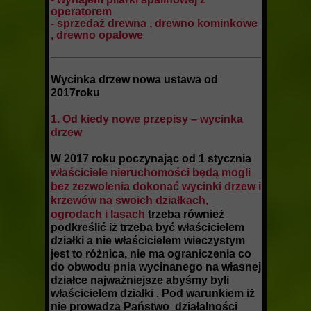
operatorem
- sprzedaż drewna , drewno kominkowe
, drewno opałowe
Wycinka drzew nowa ustawa od
2017roku
1. Od kiedy nowe przepisy – wycinka
drzew
W 2017 roku poczynając od 1 stycznia
właściciele nieruchomości będą mogli
bez zezwolenia dokonać wycinki drzew i
krzewów na swoich działkach,
ogrodach i lasach
trzeba również
podkreślić iż trzeba być właścicielem
działki a nie właścicielem wieczystym
jest to różnica, nie ma ograniczenia co
do obwodu pnia wycinanego na własnej
działce najważniejsze abyśmy byli
właścicielem działki . Pod warunkiem iż
nie prowadzą Państwo działalności