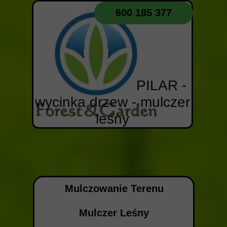
600 185 377
PILAR -
wycinka drzew - mulczer
leśny
Mulczowanie Terenu
Mulczer Leśny