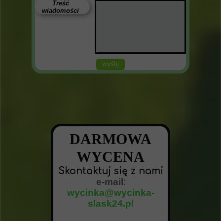
Treść
wiadomości
wyślij
DARMOWA
WYCENA
Skontaktuj się z nami
e-mail
:
wycinka@wycinka-
slask24.p
l