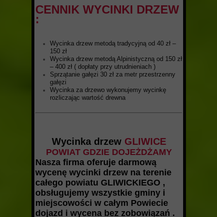
CENNIK WYCINKI DRZEW
:
Wycinka drzew metodą tradycyjną od 40 zł –
150 zł
Wycinka drzew metodą Alpinistyczną od 150 zł
– 400 zł ( dopłaty przy utrudnieniach )
Sprzątanie gałęzi 30 zł za metr przestrzenny
gałęzi
Wycinka za drzewo wykonujemy wycinkę
rozliczając wartość drewna
Wycinka drzew
GLIWICE
POWIAT GDZIE DOJEŻDŻAMY
Nasza firma oferuje darmową
wycenę wycinki drzew na terenie
całego powiatu GLIWICKIEGO ,
obsługujemy wszystkie gminy i
miejscowości w całym Powiecie
dojazd i wycena bez zobowiązań .