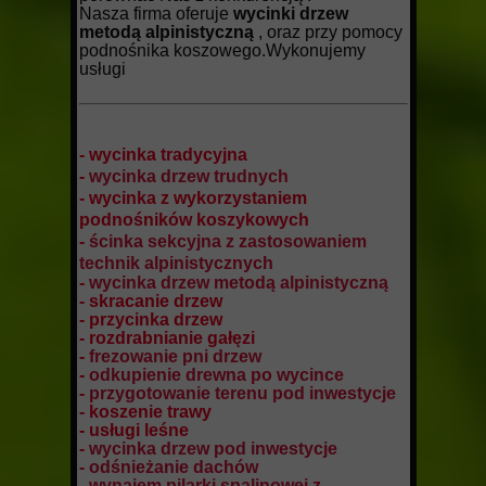
Nasza firma oferuje
wycinki drzew
metodą alpinistyczną
, oraz przy pomocy
podnośnika koszowego.Wykonujemy
usługi
- wycinka tradycyjna
-
wycinka drzew trudnych
- wycinka z wykorzystaniem
podnośników koszykowych
-
ścinka sekcyjna z zastosowaniem
technik alpinistycznych
-
wycinka drzew metodą alpinistyczną
- skracanie drzew
- przycinka drzew
- rozdrabnianie gałęzi
-
frezowanie pni drzew
-
odkupienie drewna po wycince
-
przygotowanie terenu pod inwestycje
- koszenie trawy
- usługi leśne
-
wycinka drzew pod inwestycje
- odśnieżanie dachów
- wynajem pilarki spalinowej z