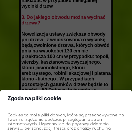
nakładać w przypadku nielegalnej
wycinki drzew
3. Do jakiego obwodu można wycinać
drzewa?
Nowelizacja ustawy zwiększa obwody
pni drzew , z wnioskowania o wycinkę
będą zwolnione drzewa, których obwód
pnia na wysokości 130 cm nie
przekracza 100 cm w przypadku: topoli,
wierzby, kasztanowca zwyczajnego,
klonu jesionolistnego, klonu
srebrzystego, robinii akacjowej i platana
klono - listnego . W przypadkach
pozostałych gatunków drzew będzie to
obwód – 50 Dotyczy to terenów w
których osoba prywatna nie jest
Zgoda na pliki cookie
właścicielem działki a jedynie
właścicielem wieczystym
Cookies to małe pliki danych, które są przechowywane na
Twoim urządzeniu podczas przeglądania stron
internetowych. Używamy ich do poprawy działania
serwisu, personalizacji treści, oraz analizy ruchu na