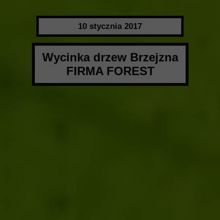
10 stycznia 2017
Wycinka drzew Brzejzna
FIRMA FOREST