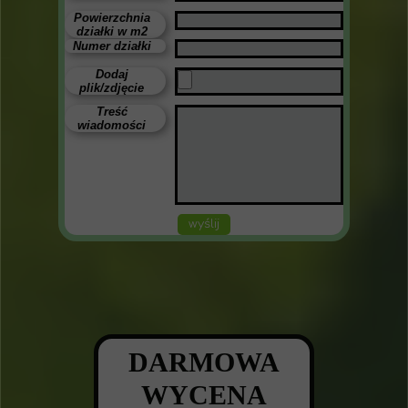
Powierzchnia
działki w m2
Numer działki
Dodaj
plik/zdjęcie
Treść
wiadomości
wyślij
DARMOWA
WYCENA