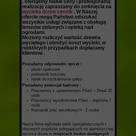
, oferujemy niskie ceny i profesjonalną
realizację zapraszamy do zerknięcia na
wycinka drzew cennik
. W Naszej
ofercie mogą Państwo odszukać
wszystkie usługi związane z obsługą
terenów zielonych i opieką nad
ogrodami.
Możemy rozliczyć wartość drewna
wyciętego i obniżyć koszt wycinki, w
niektórych przypadkach dopłacamy
klientowi .
P
osiadamy odpowiedni sprzęt
:
pilarki spalinowe
podnośnik koszowy
rębak do rozdrabniania gałęzi
Posiadamy potencjał kadrowy
:
Pracownicy z uprawnieniami Pilarz – Drwal 10
osób
Pracownicy wysokościowi Pilarz – Alpinista 7
osób
Kierownik prac wycinkowych - 2 osoby
Nasza firma wykonała wiele specjalistycznych i
złożonych projektów polegających na alpinistycznej
wycince drzew w
miejscach trudno dostępnych