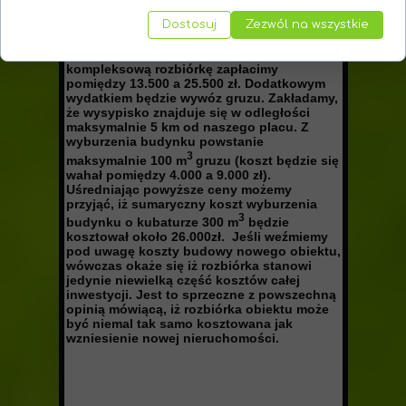
W tym wypadku wystarczy nam jedynie
Dostosuj
Zezwól na wszystkie
uzyskanie zezwolenia rozbiórki. Kierownik
nie będzie potrzebny co pozwoli na
zmniejszenie kosztów rozbiórkowych. Za
kompleksową rozbiórkę zapłacimy
pomiędzy 13.500 a 25.500 zł. Dodatkowym
wydatkiem będzie wywóz gruzu. Zakładamy,
że wysypisko znajduje się w odległości
maksymalnie 5 km od naszego placu. Z
wyburzenia budynku powstanie
3
maksymalnie 100 m
gruzu (koszt będzie się
wahał pomiędzy 4.000 a 9.000 zł).
Uśredniając powyższe ceny możemy
przyjąć, iż sumaryczny koszt wyburzenia
3
budynku o kubaturze 300 m
będzie
kosztował około 26.000zł. Jeśli weźmiemy
pod uwagę koszty budowy nowego obiektu,
wówczas okaże się iż rozbiórka stanowi
jedynie niewielką część kosztów całej
inwestycji. Jest to sprzeczne z powszechną
opinią mówiącą, iż rozbiórka obiektu może
być niemal tak samo kosztowana jak
wzniesienie nowej nieruchomości.