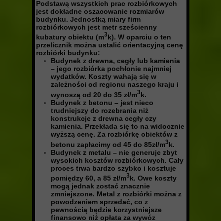
Podstawą wszystkich prac rozbiórkowych
jest dokładne oszacowanie rozmiarów
budynku. Jednostką miary firm
rozbiórkowych jest metr sześcienny
3
kubatury obiektu (m
k). W oparciu o ten
przelicznik można ustalić orientacyjną cenę
rozbiórki budynku:
Budynek z drewna, cegły lub kamienia
– jego rozbiórka pochłonie najmniej
wydatków. Koszty wahają się w
zależności od regionu naszego kraju i
3
wynoszą od 20 do 35 zł/m
k.
Budynek z betonu – jest nieco
trudniejszy do rozebrania niż
konstrukcje z drewna cegły czy
kamienia. Przekłada się to na widocznie
wyższą cenę. Za rozbiórkę obiektów z
3
betonu zapłacimy od 45 do 85zł/m
k.
Budynek z metalu – nie generuje zbyt
wysokich kosztów rozbiórkowych. Cały
proces trwa bardzo szybko i kosztuje
3
pomiędzy 60, a 85 zł/m
k. Owe koszty
mogą jednak zostać znacznie
zmniejszone. Metal z rozbiórki można z
powodzeniem sprzedać, co z
pewnością będzie korzystniejsze
finansowo niż opłata za wywóz