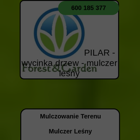
600 185 377
PILAR -
wycinka drzew - mulczer
leśny
Mulczowanie Terenu
Mulczer Leśny