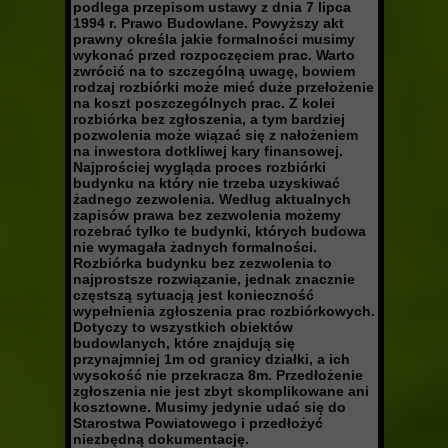
podlega przepisom ustawy z dnia 7 lipca
1994 r. Prawo Budowlane. Powyższy akt
prawny określa jakie formalności musimy
wykonać przed rozpoczęciem prac. Warto
zwrócić na to szczególną uwagę, bowiem
rodzaj rozbiórki może mieć duże przełożenie
na koszt poszczególnych prac. Z kolei
rozbiórka bez zgłoszenia, a tym bardziej
pozwolenia może wiązać się z nałożeniem
na inwestora dotkliwej kary finansowej.
Najprościej wygląda proces rozbiórki
budynku na który nie trzeba uzyskiwać
żadnego zezwolenia. Według aktualnych
zapisów prawa bez zezwolenia możemy
rozebrać tylko te budynki, których budowa
nie wymagała żadnych formalności.
Rozbiórka budynku bez zezwolenia to
najprostsze rozwiązanie, jednak znacznie
częstszą sytuacją jest konieczność
wypełnienia zgłoszenia prac rozbiórkowych.
Dotyczy to wszystkich obiektów
budowlanych, które znajdują się
przynajmniej 1m od granicy działki, a ich
wysokość nie przekracza 8m. Przedłożenie
zgłoszenia nie jest zbyt skomplikowane ani
kosztowne. Musimy jedynie udać się do
Starostwa Powiatowego i przedłożyć
niezbędną dokumentację.