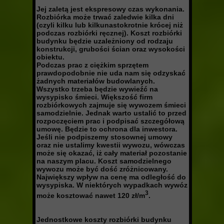
Jej zaletą jest ekspresowy czas wykonania.
Rozbiórka może trwać zaledwie kilka dni
(czyli kilku lub kilkunastokrotnie krócej niż
podczas rozbiórki ręcznej). Koszt rozbiórki
budynku będzie uzależniony od rodzaju
konstrukcji, grubości ścian oraz wysokości
obiektu.
Podczas prac z ciężkim sprzętem
prawdopodobnie nie uda nam się odzyskać
żadnych materiałów budowlanych.
Wszystko trzeba będzie wywieźć na
wysypisko śmieci. Większość firm
rozbiórkowych zajmuje się wywozem śmieci
samodzielnie. Jednak warto ustalić to przed
rozpoczęciem prac i podpisać szczegółową
umowę. Będzie to ochrona dla inwestora.
Jeśli nie podpiszemy stosownej umowy
oraz nie ustalimy kwestii wywozu, wówczas
może się okazać, iż cały materiał pozostanie
na naszym placu. Koszt samodzielnego
wywozu może być dość zróżnicowany.
Największy wpływ na cenę ma odległość do
wysypiska. W niektórych wypadkach wywóz
3
może kosztować nawet 120 zł/m
.
Jednostkowe koszty rozbiórki budynku