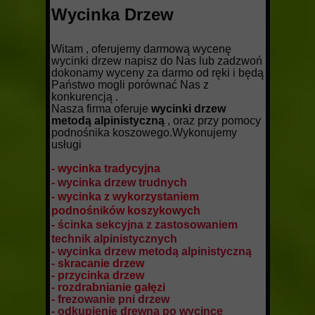
Wycinka Drzew
Witam , oferujemy darmową wycenę
wycinki drzew napisz do Nas lub zadzwoń
dokonamy wyceny za darmo od ręki i będą
Państwo mogli porównać Nas z
konkurencją .
Nasza firma oferuje
wycinki drzew
metodą alpinistyczną
, oraz przy pomocy
podnośnika koszowego.Wykonujemy
usługi
- wycinka tradycyjna
-
wycinka drzew trudnych
- wycinka z wykorzystaniem
podnośników koszykowych
-
ścinka sekcyjna z zastosowaniem
technik alpinistycznych
-
wycinka drzew metodą alpinistyczną
- skracanie drzew
- przycinka drzew
- rozdrabnianie gałęzi
-
frezowanie pni drzew
-
odkupienie drewna po wycince