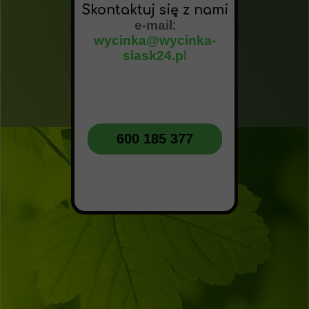
Skontaktuj się z nami
e-mail
:
wycinka@wycinka-
slask24.p
l
600 185 377