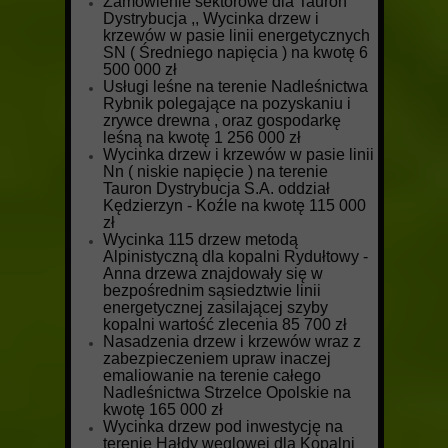
Zamówienie sektorowe dla Tauron
Dystrybucja ,, Wycinka drzew i
krzewów w pasie linii energetycznych
SN ( Średniego napięcia ) na kwotę 6
500 000 zł
Usługi leśne na terenie Nadleśnictwa
Rybnik polegające na pozyskaniu i
zrywce drewna , oraz gospodarkę
leśną na kwotę 1 256 000 zł
Wycinka drzew i krzewów w pasie linii
Nn ( niskie napięcie ) na terenie
Tauron Dystrybucja S.A. oddział
Kędzierzyn - Koźle na kwotę 115 000
zł
Wycinka 115 drzew metodą
Alpinistyczną dla kopalni Rydułtowy -
Anna drzewa znajdowały się w
bezpośrednim sąsiedztwie linii
energetycznej zasilającej szyby
kopalni wartość zlecenia 85 700 zł
Nasadzenia drzew i krzewów wraz z
zabezpieczeniem upraw inaczej
emaliowanie na terenie całego
Nadleśnictwa Strzelce Opolskie na
kwotę 165 000 zł
Wycinka drzew pod inwestycję na
terenie Hałdy węglowej dla Kopalni