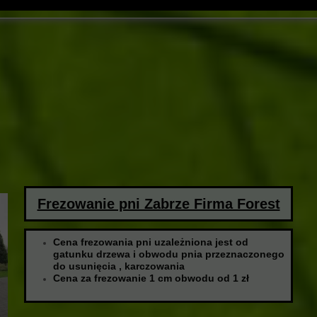
Frezowanie pni Zabrze Firma Forest
Cena frezowania pni uzależniona jest od
gatunku drzewa i obwodu pnia przeznaczonego
do usunięcia , karczowania
Cena za frezowanie 1 cm obwodu od 1 zł