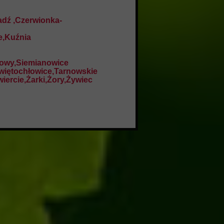
adź ,Czerwionka-
e,Kuźnia
towy,Siemianowice
więtochłowice,Tarnowskie
iercie,Żarki,Żory,Żywiec