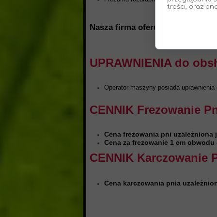
treści, oraz an
Nasza firma oferuje niskie ceny i
UPRAWNIENIA do obsług
Operator maszyny posiada uprawnienia do
CENNIK Frezowanie Pn
Cena frezowania pni uzależniona 
Cena za frezowanie 1 cm obwodu 
CENNIK Karczowanie P
Cena karczowania pnia uzależnion