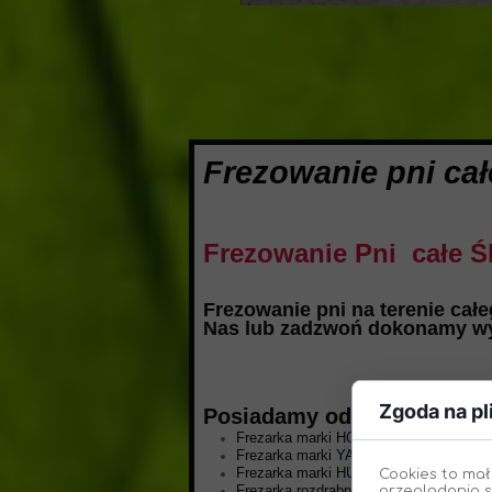
Frezowanie pni cał
Frezowanie Pni całe Śl
Frezowanie pni na terenie ca
Nas lub zadzwoń dokonamy wyc
Zgoda na pl
P
osiadamy odpowiedni spr
Frezarka marki HONDA 15 KM z dużą ta
Frezarka marki YANSEN 15 KM z małą 
Frezarka marki HUSQVARNA 15 KM
Cookies to mał
Frezarka rozdrabniająca FAO FAR za c
przeglądania s