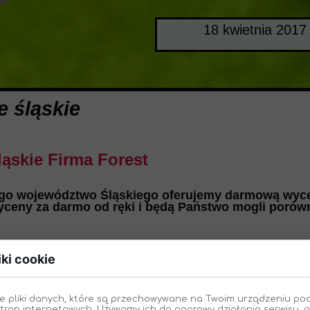
18 kwietnia 2017
e śląskie
ąskie Firma Forest
łego województwo Śląskiego oferujemy darmową wyce
eny za darmo od ręki i będą Państwo mogli porówn
iki cookie
zęt
:
rczą frezującą 8 zębów tnących
tarczą 12 zębów tnących
e pliki danych, które są przechowywane na Twoim urządzeniu po
iągnikiem 180 KM
tron internetowych. Używamy ich do poprawy działania serwisu, p