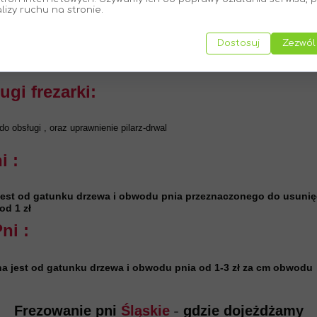
alizy ruchu na stronie.
 szybkie terminy realizacji
Dostosuj
Zezwól
i frezarki:
 obsługi , oraz uprawnienie pilarz-drwal
i :
jest od gatunku drzewa i obwodu pnia przeznaczonego do usunię
od 1 zł
ni :
a jest od gatunku drzewa i obwodu pnia od 1-3 zł za cm obwodu
Frezowanie pni
Śląskie
-
gdzie dojeżdżamy