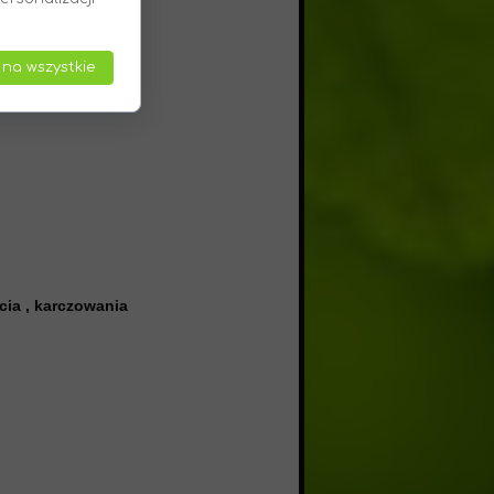
 na wszystkie
cia , karczowania