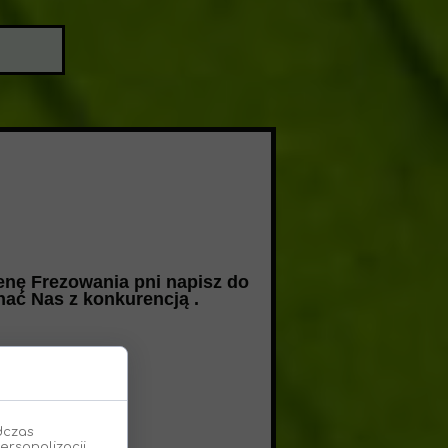
nę Frezowania pni napisz do
ać Nas z konkurencją .
dczas
ersonalizacji