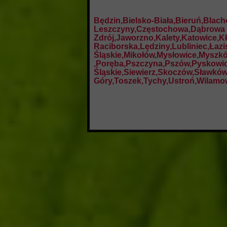
Będzin,Bielsko-Biała,Bieruń,Blac
Leszczyny,Częstochowa,Dąbrowa Gó
Zdrój,Jaworzno,Kalety,Katowice,
Raciborska,Lędziny,Lubliniec,Łaz
Śląskie,Mikołów,Mysłowice,Myszków
,Poręba,Pszczyna,Pszów,Pyskowic
Śląskie,Siewierz,Skoczów,Sławkó
Góry,Toszek,Tychy,Ustroń,Wilamow