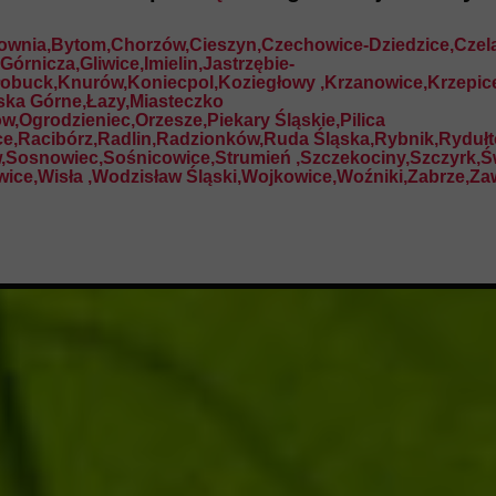
hownia,Bytom,Chorzów,Cieszyn,Czechowice-Dziedzice,Czel
rnicza,Gliwice,Imielin,Jastrzębie-
Kłobuck,Knurów,Koniecpol,Koziegłowy ,Krzanowice,Krzepic
iska Górne,Łazy,Miasteczko
,Ogrodzieniec,Orzesze,Piekary Śląskie,Pilica
e,Racibórz,Radlin,Radzionków,Ruda Śląska,Rybnik,Ryduł
w,Sosnowiec,Sośnicowice,Strumień ,Szczekociny,Szczyrk,Ś
ice,Wisła ,Wodzisław Śląski,Wojkowice,Woźniki,Zabrze,Zaw